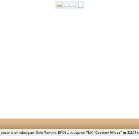
 - posterunek odgałęźny Biała Rawska. EP09 z pociągiem
TLK "Czesław Miłosz" nr 31104 r