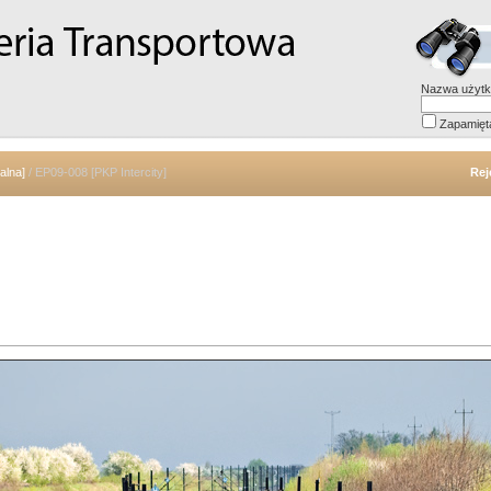
Nazwa użytk
Zapamięt
alna]
/ EP09-008 [PKP Intercity]
Rej