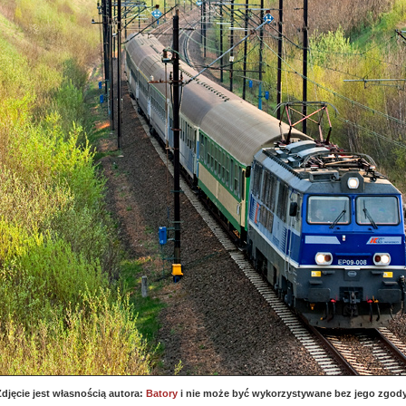
djęcie jest własnością autora:
Batory
i nie może być wykorzystywane bez jego zgody