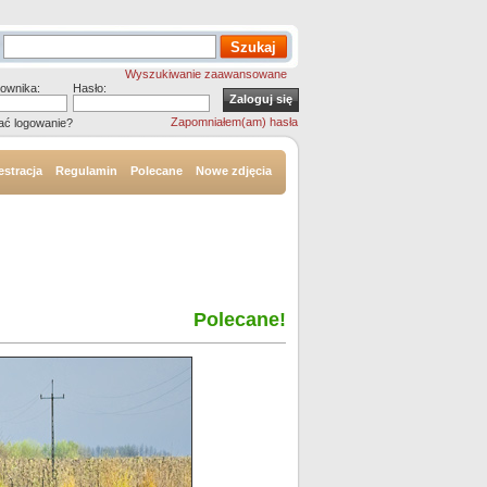
Wyszukiwanie zaawansowane
ownika:
Hasło:
Zapomniałem(am) hasła
ać logowanie?
estracja
Regulamin
Polecane
Nowe zdjęcia
Polecane!