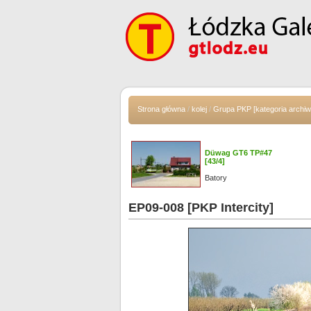
Strona główna
/
kolej
/
Grupa PKP [kategoria archiw
Düwag GT6 TP#47
[43/4]
Batory
EP09-008 [PKP Intercity]