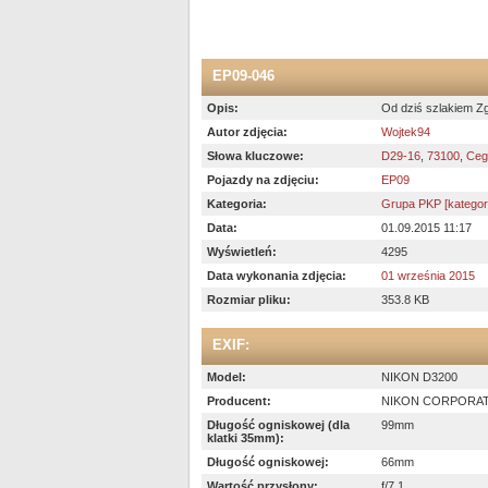
EP09-046
Opis:
Od dziś szlakiem Zg
Autor zdjęcia:
Wojtek94
Słowa kluczowe:
D29-16
,
73100
,
Cegi
Pojazdy na zdjęciu:
EP09
Kategoria:
Grupa PKP [kategori
Data:
01.09.2015 11:17
Wyświetleń:
4295
Data wykonania zdjęcia:
01 września 2015
Rozmiar pliku:
353.8 KB
EXIF:
Model:
NIKON D3200
Producent:
NIKON CORPORA
Długość ogniskowej (dla
99mm
klatki 35mm):
Długość ogniskowej:
66mm
Wartość przysłony:
f/7.1