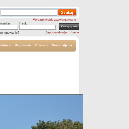
Wyszukiwanie zaawansowane
ownika:
Hasło:
Zapomniałem(am) hasła
ać logowanie?
estracja
Regulamin
Polecane
Nowe zdjęcia