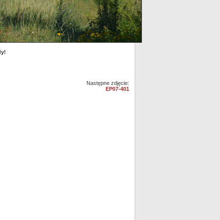
dy!
Następne zdjęcie:
EP07-401