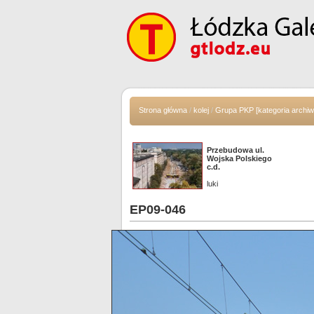
Strona główna
/
kolej
/
Grupa PKP [kategoria archiw
Przebudowa ul.
Wojska Polskiego
c.d.
luki
EP09-046