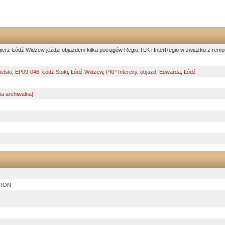
ierz-Łódź Widzew jeździ objazdem kilka pociągów Regio,TLK i InterRegio w związku z rem
elski
,
EP09-046
,
Łódź Stoki
,
Łódź Widzew
,
PKP Intercity
,
objazd
,
Edwarda
,
Łódź
a archiwalna]
TION