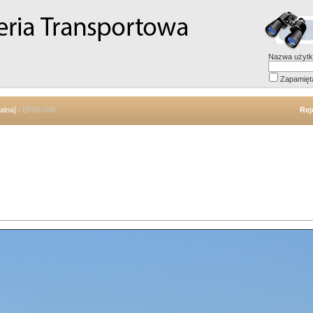
Nazwa użytk
Zapamięt
alna]
/ EP09-046
Rej