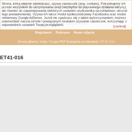
Strona, którą właśnie odwiedzasz, używa ciasteczek (ang. cookies). Potrzebujemy ich
Łódzka Galeria Transportowa - GTLodz.eu
przede wszystkim do utrzymywania sesji (niezbędne do poprawnego działania witryny),
ale również do zapamiętywania niektórych ustawień użytkownika (przykładowo: ukrycie
tego powiadomienia). Używa ich także moduł społecznościowy Facebooka oraz moduł
reklamowy Google AdSense. Jeżeli nie zgadzasz się z takim wykorzystaniem, możesz
uniemożliwić naszej stronie i powiązanym modułom używanie ciasteczek, korzystając z
Wyszukiwanie zaawansowane
odpowiednich ustawień Twojej przeglądarki.
[zamknij]
Regulamin
Polecane
Nowe zdjęcia
Strona główna
/
kolej
/
Grupa PKP [kategoria archiwalna]
/ ET41-016
ET41-016