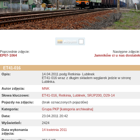
Poprzednie zdjęcie:
Następne zdjęcie:
EP07-1064
Jamników ci u nas dostatek
ET41-016
Opis:
14.04.2011 podg Retkinia- Lublinek
ET41-016 wraz z długim składem węglarek jedzie w stronę
Lublinka.
Autor zdjęcia:
MNK
Słowa kluczowe:
ET41-016
,
Retkinia
,
Lublinek
,
SRJP200
,
D29-14
Pojazdy na zdjęciu:
(brak oznaczonych pojazdów)
Kategoria:
Grupa PKP [kategoria archiwalna]
Data:
23.04.2011 20:42
Wyświetleń:
2424
Data wykonania
14 kwietnia 2011
zdjęcia: