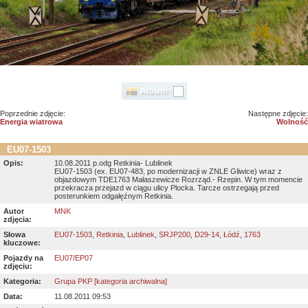
Poprzednie zdjęcie:
Następne zdjęcie:
Energia wiatrowa
Wolność
EU07-1503
Opis:
10.08.2011 p.odg Retkinia- Lublinek
EU07-1503 (ex. EU07-483, po modernizacji w ZNLE Gliwice) wraz z
objazdowym TDE1763 Małaszewicze Rozrząd.- Rzepin. W tym momencie
przekracza przejazd w ciągu ulicy Plocka. Tarcze ostrzegają przed
posterunkiem odgałęźnym Retkinia.
Autor
MNK
zdjęcia:
Słowa
EU07-1503
,
Retkinia
,
Lublinek
,
SRJP200
,
D29-14
,
Łódź
,
1763
kluczowe:
Pojazdy na
EU07/EP07
zdjęciu:
Kategoria:
Grupa PKP [kategoria archiwalna]
Data:
11.08.2011 09:53