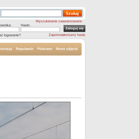
Wyszukiwanie zaawansowane
ownika:
Hasło:
Zapomniałem(am) hasła
ać logowanie?
estracja
Regulamin
Polecane
Nowe zdjęcia