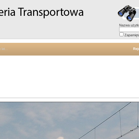
Nazwa użytk
Zapamięt
lat...
Rej