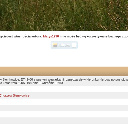
jęcie jest własnością autora:
Matys1290
i nie może być wykorzystywane bez jego zgo
w Siemkowice. ET42-06 z pustymi węglarkami rozpędza się w kierunku Herbów po postoju p
ce katastrofa EU07-194 dnia 1 września 1975r.
Chorzew Siemkowice