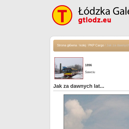
Strona główna
/
kolej
/
PKP Cargo
/ Jak za dawnych 
1896
Sawciu
Jak za dawnych lat...