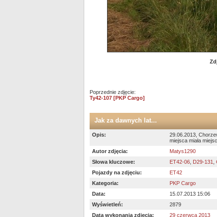
Zd
Poprzednie zdjęcie:
Ty42-107 [PKP Cargo]
Jak za dawnych lat...
Opis:
29.06.2013, Chorze
miejsca miała miejs
Autor zdjęcia:
Matys1290
Słowa kluczowe:
ET42-06
,
D29-131
,
Pojazdy na zdjęciu:
ET42
Kategoria:
PKP Cargo
Data:
15.07.2013 15:06
Wyświetleń:
2879
Data wykonania zdjęcia:
29 czerwca 2013