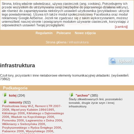
Strona, którą właśnie odwiedzasz, używa ciasteczek (ang. cookies). Potrzebujemy ich
Łódzka Galeria Transportowa - GTLodz.eu
przede wszystkim do utrzymywania sesji (niezbędne do poprawnego działania witryny),
ale również do zapamiętywania niektórych ustawień użytkownika (przykładowo: ukrycie
tego powiadomienia). Używa ich także moduł społecznościowy Facebooka oraz moduł
reklamowy Google AdSense. Jeżeli nie zgadzasz się z takim wykorzystaniem, możesz
uniemożliwić naszej stronie i powiązanym modułom używanie ciasteczek, korzystając z
Wyszukiwanie zaawansowane
odpowiednich ustawień Twojej przeglądarki.
[zamknij]
Regulamin
Polecane
Nowe zdjęcia
Strona główna
/ infrastruktura
infrastruktura
Czyli tory, przystanki i inne nietaborowe elementy komunikacyjnej układanki. (wyświetleń:
73862)
Podkategorie
kolej
(204)
"archeo"
(385)
Ślady zlikwidowanych linii, pozostałości
remonty
(922)
torowisk, drugie życie szyn i innej
,
Przebudowa trasy W-Z
Remont ŁTR 2007-
infrastruktury.
,
,
2008
Węzeł przy Kaliskim 1994/1995
,
Kilińskiego 2006
Kilińskiego x Dąbrowskiego
,
,
2006
Wiadukt na Kopcińskiego 2006
,
,
Pomorska 2006
Łagiewnicka x Dolna 2006
,
Włókniarzy x Srebrzyńska 2006
,
Przybyszewskiego x Rydza-Śmigłego 2006
,
,
Pabianice 2006
Wyszyńskiego 2006