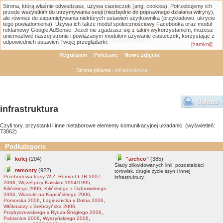
Strona, którą właśnie odwiedzasz, używa ciasteczek (ang. cookies). Potrzebujemy ich
Łódzka Galeria Transportowa - GTLodz.eu
przede wszystkim do utrzymywania sesji (niezbędne do poprawnego działania witryny),
ale również do zapamiętywania niektórych ustawień użytkownika (przykładowo: ukrycie
tego powiadomienia). Używa ich także moduł społecznościowy Facebooka oraz moduł
reklamowy Google AdSense. Jeżeli nie zgadzasz się z takim wykorzystaniem, możesz
uniemożliwić naszej stronie i powiązanym modułom używanie ciasteczek, korzystając z
Wyszukiwanie zaawansowane
odpowiednich ustawień Twojej przeglądarki.
[zamknij]
Regulamin
Polecane
Nowe zdjęcia
Strona główna
/ infrastruktura
infrastruktura
Czyli tory, przystanki i inne nietaborowe elementy komunikacyjnej układanki. (wyświetleń:
73862)
Podkategorie
kolej
(204)
"archeo"
(385)
Ślady zlikwidowanych linii, pozostałości
remonty
(922)
torowisk, drugie życie szyn i innej
,
Przebudowa trasy W-Z
Remont ŁTR 2007-
infrastruktury.
,
,
2008
Węzeł przy Kaliskim 1994/1995
,
Kilińskiego 2006
Kilińskiego x Dąbrowskiego
,
,
2006
Wiadukt na Kopcińskiego 2006
,
,
Pomorska 2006
Łagiewnicka x Dolna 2006
,
Włókniarzy x Srebrzyńska 2006
,
Przybyszewskiego x Rydza-Śmigłego 2006
,
,
Pabianice 2006
Wyszyńskiego 2006