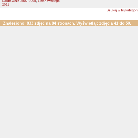
,
Narutowicza 2007/2008
Limanowskiego
2011
Szukaj w tej kategorii
Znaleziono: 833 zdjęć na 84 stronach. Wyświetlaj: zdjęcia 41 do 50.